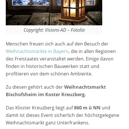
weihnachtlichen Leckereien und
Weihnachtsgeschenken - endlich ist wieder
Zeit für den Weihnachtsmarkt Bischofsheim
im Koster Kreuzberg! Wenn dann Petrus und
Copyright: Visions-AD – Fotolia
Frau Holle auch noch mitspielen, ist es
einfach märchenhaft auf dem heiligen Berg
Menschen freuen sich auch auf den Besuch der
der Franken. [rule type="basic"] Anzeige
Weihnachtsmärkte in Bayern
, die in allen Regionen
Termine und Öffnungszeiten
des Freistaates veranstaltet werden. Einige davon
Weihnachtsmarkt Bischofsheim im Koster
finden in historischen Bauwerken statt und
Kreuzberg 2024 29.11. - 01.12. 2024 Freitag &
profitieren von dem schönen Ambiente.
Samstag 11 - 20 Uhr Sonntag 10 - 18 Uhr
Eintritt Weihnachtsmarkt Bischofsheim…
Zu diesen gehört auch der
Weihnachtsmarkt
Bischofsheim im Koster Kreuzberg.
Das Kloster Kreuzberg liegt auf
860 m ü NN
und
damit ist dieses Event sicherlich der höchstgelegene
Weihnachtsmarkt ganz Unterfrankens.