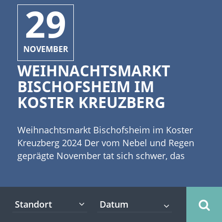
29
NOVEMBER
WEIHNACHTSMARKT
BISCHOFSHEIM IM
KOSTER KREUZBERG
Weihnachtsmarkt Bischofsheim im Koster
Kreuzberg 2024 Der vom Nebel und Regen
geprägte November tat sich schwer, das
Zepter an den nahenden Dezember
abzugeben. Aber nun ist bald Dezember und
Frau Holle bemüht sich, ein paar weiße
Standort
Flocken rieseln zu lassen. Die meisten Leute
freuen sich nach einem hektischen Jahr auf