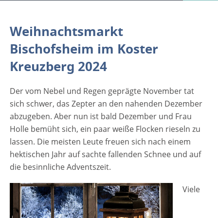
sachte fallenden Schnee und auf die
besinnliche Adventszeit. [caption
Weihnachtsmarkt
id="attachment_9010" align="alignleft"
Bischofsheim im Koster
width="335"] Copyright: Visions-AD -
Fotolia[/caption] Viele Menschen freuen sich
Kreuzberg 2024
auch auf den Besuch der Weihnachtsmärkte
in Bayern, die in allen Regionen des
Der vom Nebel und Regen geprägte November tat
Freistaates veranstaltet werden. Einige
sich schwer, das Zepter an den nahenden Dezember
davon finden in historischen Bauwerken
abzugeben. Aber nun ist bald Dezember und Frau
statt und profitieren von dem schönen
Holle bemüht sich, ein paar weiße Flocken rieseln zu
Ambiente. Zu diesen gehört auch der
lassen. Die meisten Leute freuen sich nach einem
Weihnachtsmarkt Bischofsheim im Koster
hektischen Jahr auf sachte fallenden Schnee und auf
Kreuzberg. Das Kloster Kreuzberg liegt auf
die besinnliche Adventszeit.
860 m ü NN und damit ist dieses Event
sicherlich der höchstgelegene
Viele
Weihnachtsmarkt ganz Unterfrankens.
Zahlreichen Buden locken mit