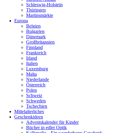
Schleswig-Holstein
Thüringen
Martinsmärkte
Europa
Belgien
Bulgarien
Dänemark
Großbritannien
Finnland
Frankreich
Irland
Italien
Luxemburg
Malta
Niederlande
Österreich
Polen
Schweiz
Schweden
Tschechien
Mittelalterliches
Geschenkideen
Adventskalender für Kinder
Bücher in edler Optik
Kalligrafie – Ein wunderbares Geschenk