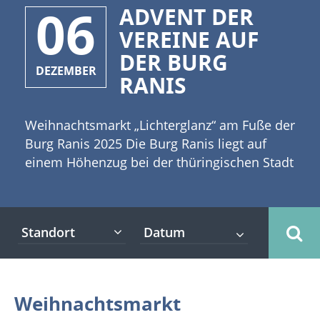
06
ADVENT DER
VEREINE AUF
DER BURG
DEZEMBER
RANIS
Weihnachtsmarkt „Lichterglanz“ am Fuße der
Burg Ranis 2025 Die Burg Ranis liegt auf
einem Höhenzug bei der thüringischen Stadt
Ranis unweit von Pößneck. [caption
id="attachment_3942" align="alignleft"
width="335"] ©drubig-photo -
Standort
stock.adobe.com[/caption] Weihnachtliche
Stimmung wird es am zweiten
Adventswochenende am Fuße der Burg
Ranis geben. Vielleicht hilft auch Frau Holle
Weihnachtsmarkt
ein wenig und verschafft dem ohnehin