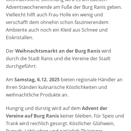
Bühne sowie Kinderbasteln mit
Adventswochenende am Fuße der Burg Ranis geben.
weihnachtlicher Musikumrahmung und ein
Vielleicht hilft auch Frau Holle ein wenig und
Märchen. [rule type="basic"] Anzeige
verschafft dem ohnehin schon faszinierendem
Termine und Öffnungszeiten Lichterglanz am
Ambiente auch noch ein Kleid aus Schnee und
Fuße der Burg Ranis 2025 Samstag, 6.12.
Eiskristallen.
2025 14.00 Uhr - 21:00 Uhr Veranstaltungsort
Lichterglanz am Fuße der Burg Ranis 2025
Der
Weihnachtsmarkt an der Burg Ranis
wird
Burgparkplatz hinter dem Café Ilse 07389
durch die Stadt Ranis und die Vereine der Stadt
Ranis Thüringen Deutschland…
durchgeführt:
Am
Samstag, 6.12. 2025
bieten regionale Händler an
ihren Ständen kulinarische Köstlichkeiten und
weihnachtliche Produkte an.
Hungrig und durstig wird auf dem
Advent der
Vereine auf Burg Ranis
keiner bleiben. Für Speis und
Trank wird reichlich gesorgt. Köstlicher Glühwein,