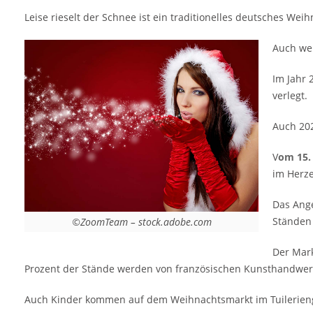
und Geschenkartikel an den über 100
Leise rieselt der Schnee ist ein traditionelles deutsches We
festlich dekorierten Ständen wird riesig sein.
Der Markt bietet mehr als 100 Stände, eine
Auch wen
Eislaufbahn sowie ein 30 Meter hohes
Riesenrad, das die Hauptattraktion darstellt.
Im Jahr 
Rund 80 Prozent der Stände werden von
verlegt.
französischen Kunsthandwerkern betrieben.
Auch 202
Auch Kinder kommen auf dem
Weihnachtsmarkt im Tuileriengarten auf
V
om 15.
ihre Kosten. Sie finden dort eine
im Herze
Riesenrutsche, Karussells und eine
Geisterbahn vor. [rule type="basic"] Anzeige
Das Ange
Termine und Öffnungszeiten…
Ständen 
©ZoomTeam – stock.adobe.com
Der Mark
Prozent der Stände werden von französischen Kunsthandwer
Auch Kinder kommen auf dem Weihnachtsmarkt im Tuileriengar