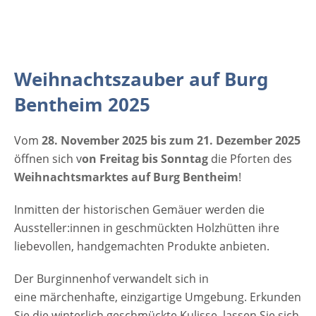
Bentheim 2025 28.11. bis 30.11.2025 05.12.
bis 07.12.2025 12.12. bis 14.12.2025 19.12.
bis 21.12.2025 Freitags: 15 bis 21 Uhr
Samstags: 11 bis 21 Uhr Sonntags: 11 bis 20
Weihnachtszauber auf Burg
Uhr Letzter Einlass: 45 Minuten vor
Schließung Eintritt Weihnachtsmarkt auf
Bentheim 2025
Burg Bentheim 2025 Erwachsene: 8,00 €
Erwachsene ermäßigt¹: 7,00 € Jugendliche (6-
Vom
28. November 2025 bis zum 21. Dezember 2025
14): 4,00 € Kinder unter 6: Eintritt frei ¹ Für
öffnen sich v
on Freitag bis Sonntag
die Pforten des
Familien, Schwerbehinderte mit Ausweis,
Weihnachtsmarktes auf Burg Bentheim
!
Bad Bentheimer Gastkarte und Gruppen ab
15 Personen (p. P.). Es handelt sich…
Inmitten der historischen Gemäuer werden die
Aussteller:innen in geschmückten Holzhütten ihre
liebevollen, handgemachten Produkte anbieten.
Der Burginnenhof verwandelt sich in
eine märchenhafte, einzigartige Umgebung. Erkunden
Sie die winterlich geschmückte Kulisse, lassen Sie sich