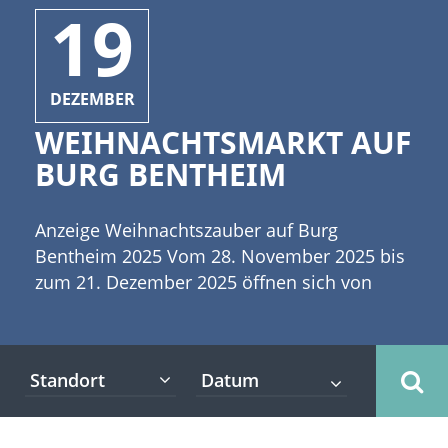
19
DEZEMBER
WEIHNACHTSMARKT AUF
BURG BENTHEIM
Anzeige Weihnachtszauber auf Burg
Bentheim 2025 Vom 28. November 2025 bis
zum 21. Dezember 2025 öffnen sich von
Freitag bis Sonntag die Pforten des
Weihnachtsmarktes auf Burg Bentheim!
Inmitten der historischen Gemäuer werden
Standort
die Aussteller:innen in geschmückten
Holzhütten ihre liebevollen, handgemachten
Produkte anbieten. Der Burginnenhof