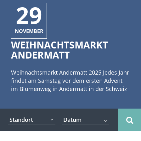
29
NOVEMBER
WEIHNACHTSMARKT
ANDERMATT
Weihnachtsmarkt Andermatt 2025 Jedes Jahr
findet am Samstag vor dem ersten Advent
im Blumenweg in Andermatt in der Schweiz
ein kleiner Weihnachtsmarkt statt. [caption
id="attachment_3778" align="alignleft"
width="335"] Copyright: Vanessa -
Standort
Fotolia[/caption] Die Besucher können an
zahlreichen Marktständen aus einem
Angebot verschiedener regionaler