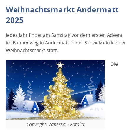
Weihnachts- und Adventsartikel wählen.
Weihnachtsmarkt Andermatt
Kulinarische Köstlichkeiten für die
2025
Erwachsenen und das nostalgische Karussell
für Kinder runden das Bild dieses
Jedes Jahr findet am Samstag vor dem ersten Advent
Weihnachtsmarktes ab.. [rule type="basic"]
im Blumenweg in Andermatt in der Schweiz ein kleiner
Anzeige Öffnungszeiten Weihnachtsmarkt
Weihnachtsmarkt statt.
Andermatt 2025 29. November 2025
Samstag 11:00 - 19:00 Veranstaltungsort
Die
Weihnachtsmarkt Andermatt 2025 6490
Andermatt Blumenweg Schweiz Telefon +41
41 888 71 00 Weitere Informationen
Werbung
Copyright: Vanessa – Fotolia