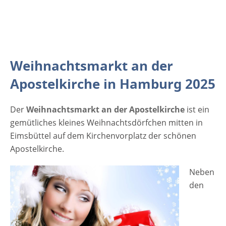
20:00 Weitere Informationen dazu:
Weihnachtsmarkt an der Apostelkirche
Veranstaltungsort Weihnachtsmarkt an der
Apostelkirche 2025 Bei der Apostelkirche
20257 Hamburg Deutschland Weitere
Weihnachtsmarkt an der
Informationen zum Weihnachtsmarkt an der
Apostelkirche in Hamburg 2025
Apostelkirche. Werbung
Der
Weihnachtsmarkt an der Apostelkirche
ist ein
gemütliches kleines Weihnachtsdörfchen mitten in
Eimsbüttel auf dem Kirchenvorplatz der schönen
Apostelkirche.
Neben
den