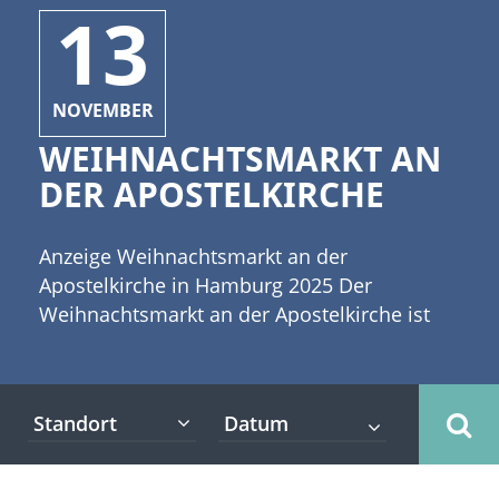
13
NOVEMBER
WEIHNACHTSMARKT AN
DER APOSTELKIRCHE
Anzeige Weihnachtsmarkt an der
Apostelkirche in Hamburg 2025 Der
Weihnachtsmarkt an der Apostelkirche ist
ein gemütliches kleines Weihnachtsdörfchen
mitten in Eimsbüttel auf dem
Kirchenvorplatz der schönen Apostelkirche.
Standort
[caption id="attachment_4423"
align="alignleft" width="335"] (c) Doreen
Salcher - Fotolia[/caption] Neben den