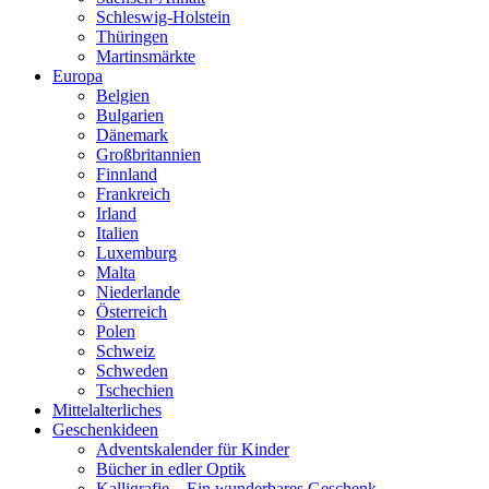
Schleswig-Holstein
Thüringen
Martinsmärkte
Europa
Belgien
Bulgarien
Dänemark
Großbritannien
Finnland
Frankreich
Irland
Italien
Luxemburg
Malta
Niederlande
Österreich
Polen
Schweiz
Schweden
Tschechien
Mittelalterliches
Geschenkideen
Adventskalender für Kinder
Bücher in edler Optik
Kalligrafie – Ein wunderbares Geschenk