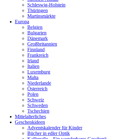
Schleswig-Holstein
Thüringen
Martinsmärkte
Europa
Belgien
Bulgarien
Dänemark
Großbritannien
Finnland
Frankreich
Irland
Italien
Luxemburg
Malta
Niederlande
Österreich
Polen
Schweiz
Schweden
Tschechien
Mittelalterliches
Geschenkideen
Adventskalender für Kinder
Bücher in edler Optik
Kalligrafie – Ein wunderbares Geschenk