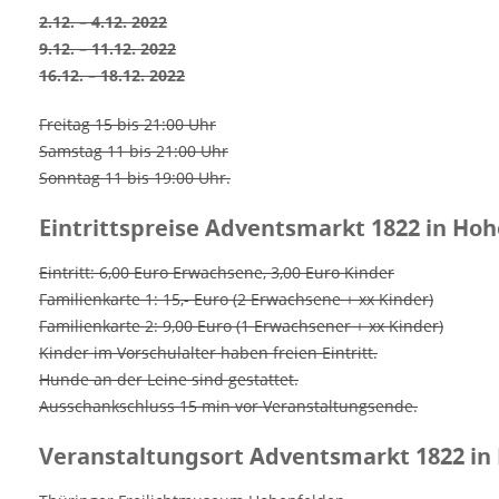
2.12. – 4.12. 2022
9.12. – 11.12. 2022
16.12. – 18.12. 2022
Freitag 15 bis 21:00 Uhr
Samstag 11 bis 21:00 Uhr
Sonntag 11 bis 19:00 Uhr.
Eintrittspreise Adventsmarkt 1822 in Ho
Eintritt: 6,00 Euro Erwachsene, 3,00 Euro Kinder
Familienkarte 1: 15,- Euro (2 Erwachsene + xx Kinder)
Familienkarte 2: 9,00 Euro (1 Erwachsener + xx Kinder)
Kinder im Vorschulalter haben freien Eintritt.
Hunde an der Leine sind gestattet.
Ausschankschluss 15 min vor Veranstaltungsende.
Veranstaltungsort Adventsmarkt 1822 in