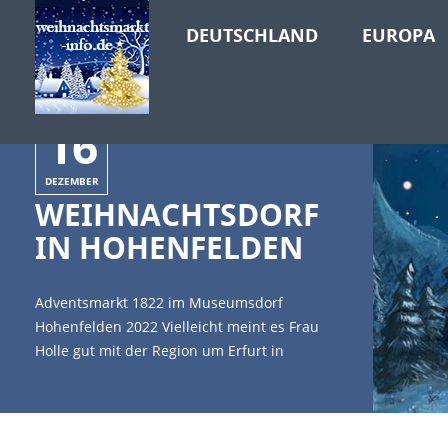
DEUTSCHLAND
EUROPA
16
DEZEMBER
WEIHNACHTSDORF
IN HOHENFELDEN
Adventsmarkt 1822 im Museumsdorf
Hohenfelden 2022 Vielleicht meint es Frau
Holle gut mit der Region um Erfurt in
Thüringen und lässt in der Adventszeit ein
paar weiße Flocken aus ihren Betten fallen.
Werbung Das Thüringer Freilichtmuseum
Hohenfelden wurde 1979 gegründet. Es ist