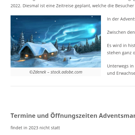
wie zur Zeit des Biedermeiers in
2022. Diesmal ist eine Zeitreise geplant, welche die Besuche
Deutschland. Geschenkideen stehen ganz
oben auf der Liste der Angebote:
In der Advent
handgemachte Erzeugnisse aus Eisen, Holz,
Keramik, Leder, Stoff und Glas. Unterwegs in
Zwischen den 
den Gassen trifft man Musikanten und
Geschichtenerzähler und verschiedene
Es wird in hi
Stationen mit Spielen und Basteleien für
stehen ganz o
Kinder und Erwachsene. [rule type="basic"]
Unterwegs in 
Anzeige Termine und Öffnungszeiten
©Zdenek – stock.adobe.com
und Erwachse
Adventsmarkt 1822 in Hohenfelden 2022
findet in 2023 nicht statt 2.12. - 4.12. 2022
9.12. - 11.12. 2022 16.12. - 18.12. 2022
Freitag 15 bis 21:00 Uhr Samstag 11…
Termine und Öffnungszeiten Adventsmark
findet in 2023 nicht statt