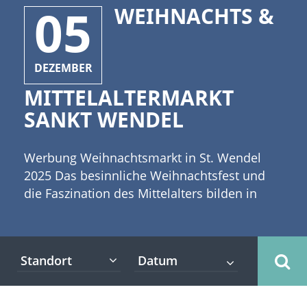
05
WEIHNACHTS &
DEZEMBER
MITTELALTERMARKT
SANKT WENDEL
Werbung Weihnachtsmarkt in St. Wendel
2025 Das besinnliche Weihnachtsfest und
die Faszination des Mittelalters bilden in
vielen Regionen Deutschlands eine Brücke
und schaffen ein breites Angebot an
mittelalterlichen Weihnachtsmärkten.
Standort
[caption id="attachment_1126"
align="alignleft" width="335"] Copyright:
Martina Berg - Fotolia[/caption] Zu diesen