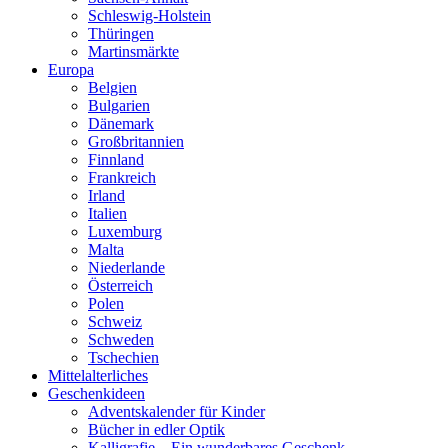
Schleswig-Holstein
Thüringen
Martinsmärkte
Europa
Belgien
Bulgarien
Dänemark
Großbritannien
Finnland
Frankreich
Irland
Italien
Luxemburg
Malta
Niederlande
Österreich
Polen
Schweiz
Schweden
Tschechien
Mittelalterliches
Geschenkideen
Adventskalender für Kinder
Bücher in edler Optik
Kalligrafie – Ein wunderbares Geschenk