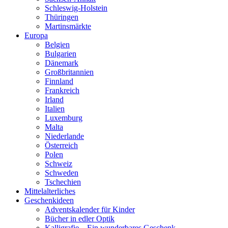
Schleswig-Holstein
Thüringen
Martinsmärkte
Europa
Belgien
Bulgarien
Dänemark
Großbritannien
Finnland
Frankreich
Irland
Italien
Luxemburg
Malta
Niederlande
Österreich
Polen
Schweiz
Schweden
Tschechien
Mittelalterliches
Geschenkideen
Adventskalender für Kinder
Bücher in edler Optik
Kalligrafie – Ein wunderbares Geschenk