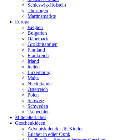
Schleswig-Holstein
Thüringen
Martinsmärkte
Europa
Belgien
Bulgarien
Dänemark
Großbritannien
Finnland
Frankreich
Irland
Italien
Luxemburg
Malta
Niederlande
Österreich
Polen
Schweiz
Schweden
Tschechien
Mittelalterliches
Geschenkideen
Adventskalender für Kinder
Bücher in edler Optik
Kalligrafie – Ein wunderbares Geschenk