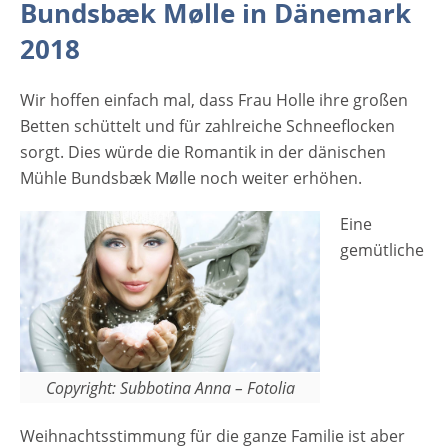
Bundsbæk Mølle in Dänemark
wenn das Ringkøbing-Skjern Museum zur
traditionellen „Weihnacht in der Bundsbæk
2018
Mølle“ an den ersten beiden
Adventswochenenden einlädt. Die Mühle
Wir hoffen einfach mal, dass Frau Holle ihre großen
Bundsbæk Mølle ist auch in diesem Jahr
Betten schüttelt und für zahlreiche Schneeflocken
schön mit Weihnachtsbeleuchtung und
sorgt. Dies würde die Romantik in der dänischen
Tannengrün dekoriert. Die Kinder können an
Mühle Bundsbæk Mølle noch weiter erhöhen.
vielen Aktivitäten teilnehmen, während die
Eltern die festlich geschmückten Stände mit
Eine
Kunsthandwerk und Weihnachtsdekoration
gemütliche
anschauen. Im alten Kaufmannsladen und
der Mühlenscheune gibt es Kostproben von
leckeren Weihnachtsdelikatessen und
anderen regionalen Leckereien.. [rule
type="basic"] Anzeige Termine und
Copyright: Subbotina Anna – Fotolia
Öffnungszeiten Weihnachten im Museum
Bundsbæk Mølle 2018 1.12. - 2.12.2018 und
Weihnachtsstimmung für die ganze Familie ist aber