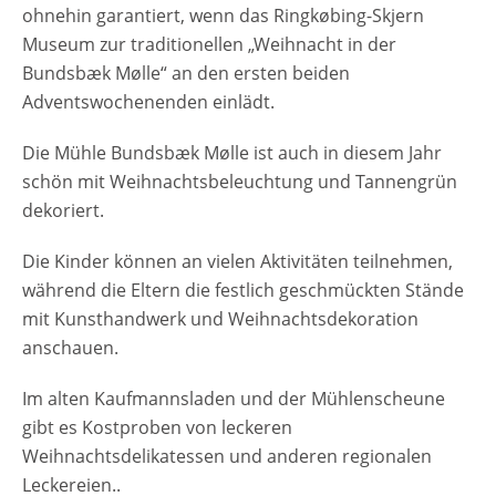
8.12. - 9.12.2018 jeweils 10:00 - 17:00 Uhr
ohnehin garantiert, wenn das Ringkøbing-Skjern
Veranstaltungsort Weihnachten im Museum
Museum zur traditionellen „Weihnacht in der
Bundsbæk Mølle Bundsbækvej 27 6900
Bundsbæk Mølle“ an den ersten beiden
Skjern Dänemark Anzeige
Adventswochenenden einlädt.
Die Mühle Bundsbæk Mølle ist auch in diesem Jahr
schön mit Weihnachtsbeleuchtung und Tannengrün
dekoriert.
Die Kinder können an vielen Aktivitäten teilnehmen,
während die Eltern die festlich geschmückten Stände
mit Kunsthandwerk und Weihnachtsdekoration
anschauen.
Im alten Kaufmannsladen und der Mühlenscheune
gibt es Kostproben von leckeren
Weihnachtsdelikatessen und anderen regionalen
Leckereien..