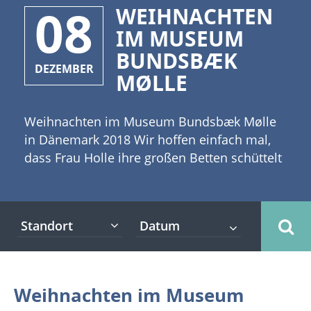
08
WEIHNACHTEN
IM MUSEUM
BUNDSBÆK
DEZEMBER
MØLLE
Weihnachten im Museum Bundsbæk Mølle
in Dänemark 2018 Wir hoffen einfach mal,
dass Frau Holle ihre großen Betten schüttelt
und für zahlreiche Schneeflocken sorgt. Dies
würde die Romantik in der dänischen Mühle
Bundsbæk Mølle noch weiter erhöhen.
Standort
[caption id="attachment_1143"
align="alignleft" width="300"] Copyright:
Subbotina Anna - Fotolia[/caption] Eine
gemütliche Weihnachtsstimmung für die
Weihnachten im Museum
ganze Familie ist aber ohnehin garantiert,