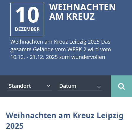
10
WEIHNACHTEN
AM KREUZ
DEZEMBER
Weihnachten am Kreuz Leipzig 2025 Das
gesamte Gelände vom WERK 2 wird vom
10.12. - 21.12. 2025 zum wundervollen
Weihnachtsmarkt. Hier präsentieren wieder
zahlreiche Händler*innen ihre
handgemachten, kreativen, leckeren und
Standort
duftenden Produkte. Auch in diesem Jahr
wird es wieder zahlreiche Besucherinnen
und Besucher, von jung bis alt, in der
Vorweihnachtszeit auf das Gelände der
Weihnachten am Kreuz Leipzig
Kulturfabrik Leipzig ziehen. Zwei
2025
gemeinnützige Vereine werden mit den