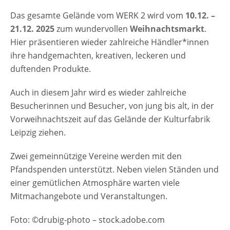
Pfandspenden unterstützt. Neben vielen
Das gesamte Gelände vom WERK 2 wird vom
Ständen und einer gemütlichen Atmosphäre
10.12. –
21.12. 2025
warten viele Mitmachangebote und
zum wundervollen
Weihnachtsmarkt
.
Hier präsentieren wieder zahlreiche Händler*innen
Veranstaltungen. Foto: ©drubig-photo -
ihre handgemachten, kreativen, leckeren und
stock.adobe.com [rule type="basic"] Anzeige
duftenden Produkte.
Termine und Öffnungszeiten Weihnachten
am Kreuz 2025 10.12. - 21.12. 2025 Montag –
Auch in diesem Jahr wird es wieder zahlreiche
Donnerstag: Gelände, 14 – 21 Uhr Freitag +
Besucherinnen und Besucher, von jung bis alt, in der
Samstag: Gelände, 13 – 22 Uhr Sonntag:
Vorweihnachtszeit auf das Gelände der Kulturfabrik
Gelände, 13 – 21 Uhr Eintrittspreise
Leipzig ziehen.
Weihnachten am Kreuz 2025 Eintritt ist frei,
um Spenden wird gebeten Veranstaltungsort
Zwei gemeinnützige Vereine werden mit den
Weihnachten am Kreuz 2025 Werk 2
Pfandspenden unterstützt. Neben vielen Ständen und
Kulturfabrik Leipzig e. V. Kochstraße 132
einer gemütlichen Atmosphäre warten viele
04277 Leipzig Telefon: +49 (0)341 3080140
Mitmachangebote und Veranstaltungen.
Sachsen Deutschland Website Weihnachten
am Kreuz Anzeige
Foto: ©drubig-photo – stock.adobe.com