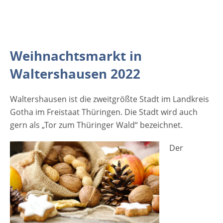
Adventszeit werden. [rule type="basic"]
Anzeige Termine und Öffnungszeiten
Waltershäuser Weihnachtsmarkt 2022
02.12.2022 - 04.12.2022 Freitag: Markttreiben
Weihnachtsmarkt in
ab 17 Uhr Samstag und
Sonntag: Markttreiben ab 12 Uhr Eintritt
Waltershausen 2022
Waltershäuser Weihnachtsmarkt 2022 Der
Eintritt ist frei Veranstaltungsort
Waltershausen ist die zweitgrößte Stadt im Landkreis
Waltershäuser Weihnachtsmarkt 2022
Gotha im Freistaat Thüringen. Die Stadt wird auch
Marktplatz 99880 Waltershausen Thüringen
gern als „Tor zum Thüringer Wald“ bezeichnet.
Deutschland
Der