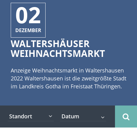
02
DEZEMBER
WALTERSHÄUSER
WEIHNACHTSMARKT
Anzeige Weihnachtsmarkt in Waltershausen
2022 Waltershausen ist die zweitgrößte Stadt
im Landkreis Gotha im Freistaat Thüringen.
Die Stadt wird auch gern als "Tor zum
Thüringer Wald" bezeichnet. [caption
id="attachment_2766" align="alignleft"
Standort
width="300"] Copyright: ChristArt -
Fotolia[/caption] Der Weihnachtsmarkt in
Waltershausen findet auch in diesem Jahr