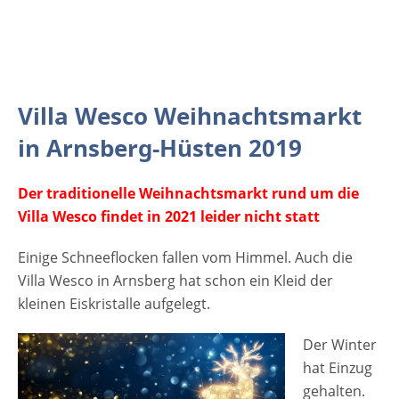
Weihnachtsmarkt 2019 Der
traditionelle Weihnachtsmarkt rund um die
Villa Wesco findet in 2021 leider nicht statt
Veranstaltungsort Villa Wesco
Weihnachtsmarkt 2019 Villa Wesco im
Villa Wesco Weihnachtsmarkt
Ortsteil Hüsten 59759 Arnsberg Deutschland
in Arnsberg-Hüsten 2019
NRW Weitere Informationen zum Villa
Wesco Weihnachtsmarkt in Arnsberg-Hüsten
Der traditionelle Weihnachtsmarkt rund um die
im Web. Anzeige
Villa Wesco findet in 2021 leider nicht statt
Einige Schneeflocken fallen vom Himmel. Auch die
Villa Wesco in Arnsberg hat schon ein Kleid der
kleinen Eiskristalle aufgelegt.
Der Winter
hat Einzug
gehalten.