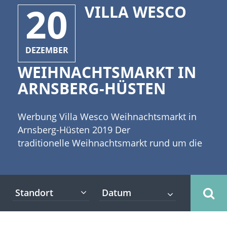
20
VILLA WESCO
DEZEMBER
WEIHNACHTSMARKT IN
ARNSBERG-HÜSTEN
Werbung Villa Wesco Weihnachtsmarkt in
Arnsberg-Hüsten 2019 Der
traditionelle Weihnachtsmarkt rund um die
Villa Wesco findet in 2021 leider nicht statt
Einige Schneeflocken fallen vom Himmel.
Auch die Villa Wesco in Arnsberg hat schon
Standort
ein Kleid der kleinen Eiskristalle aufgelegt.
[caption id="attachment_4547"
align="alignleft" width="300"] ©Maksim