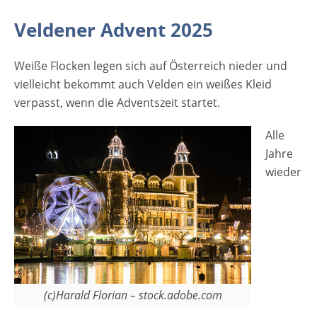
Weihnachtszeit erleben - darum geht es
Veldener Advent 2025
beim Veldener Advent. [rule type="basic"]
Anzeige Termine und Öffnungszeiten
Weiße Flocken legen sich auf Österreich nieder und
Veldener Advent 2025 21. November bis 21.
vielleicht bekommt auch Velden ein weißes Kleid
Dezember, plus 08. Dezember Freitag: von
verpasst, wenn die Adventszeit startet.
15:00 bis 20:00 Uhr Samstag und Sonntag
sowie 08. Dezember: von 11:00 bis 20:00
Alle
Uhr…
Jahre
wieder
(c)Harald Florian – stock.adobe.com