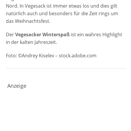
Sonntag 13.00-19.00 Uhr
Nord. In Vegesack ist immer etwas los und dies gilt
Veranstaltungsort Vegesacker Winterspaß
natürlich auch und besonders für die Zeit rings um
2024 Vegesack ( Stadtteil von Bremen im
das Weihnachtsfest.
Norden) Gerhard-Rohlfs-Straße/ Breite
Straße Anzeige
Der
Vegesacker Winterspaß
ist ein wahres Highlight
in der kalten Jahreszeit.
Foto: ©Andrey Kiselev – stock.adobe.com
Anzeige