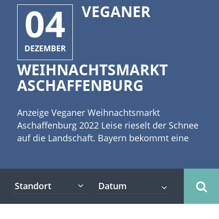
04
VEGANER
DEZEMBER
WEIHNACHTSMARKT
ASCHAFFENBURG
Anzeige Veganer Weihnachtsmarkt
Aschaffenburg 2022 Leise rieselt der Schnee
auf die Landschaft. Bayern bekommt eine
weiße Decke. Hoffentlich bekommt auch
Aschaffenburg ein paar Flocken ab. [caption
id="attachment_4797" align="alignleft"
Standort
width="300"] ©magele-picture -
stock.adobe.com[/caption] Die Besucher des
veganen Weihnachtsmarktes in