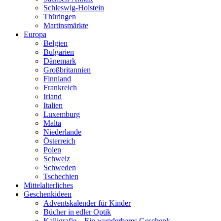
Schleswig-Holstein
Thüringen
Martinsmärkte
Europa
Belgien
Bulgarien
Dänemark
Großbritannien
Finnland
Frankreich
Irland
Italien
Luxemburg
Malta
Niederlande
Österreich
Polen
Schweiz
Schweden
Tschechien
Mittelalterliches
Geschenkideen
Adventskalender für Kinder
Bücher in edler Optik
Kalligrafie – Ein wunderbares Geschenk