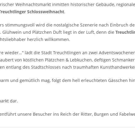
rischer Weihnachtsmarkt inmitten historischer Gebäude, regional
Treuchtlinger Schlossweihnacht
.
s stimmungsvoll wird die nostalgische Szenerie nach Einbruch der
t. Glühwein und Plätzchen Duft liegt in der Luft, denn die
Treuchtl
htsliebhaber herzlich willkommen.
hre wieder…“ lädt die Stadt Treuchtlingen an zwei Adventswochene
zaubert von köstlichen Plätzchen & Lebkuchen, deftigen Schmanke
en entlang des Stadtschlosses nach traumhaften Kunsthandwerken
arm und gemütlich mag, folgt dem hell erleuchteten Gässchen hine
arkt dar.
entführt unsere Besucher ins Reich der Ritter, Burgen und Fabelw