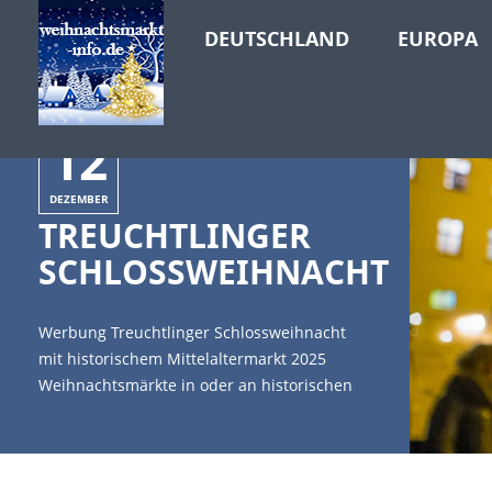
DEUTSCHLAND
EUROPA
12
DEZEMBER
TREUCHTLINGER
SCHLOSSWEIHNACHT
Werbung Treuchtlinger Schlossweihnacht
mit historischem Mittelaltermarkt 2025
Weihnachtsmärkte in oder an historischen
Gebäuden erfreuen sich großer Beliebtheit.
Das gilt besonders für Märkte in Burgen und
Schlössern. [caption id="attachment_11276"
align="alignleft" width="335"] (c) Felix