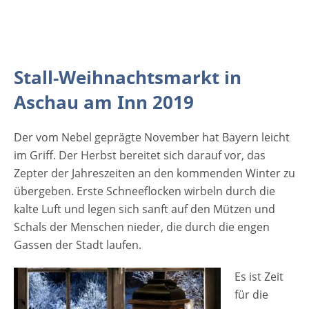
Geschenkartikel angeboten. Der Stall-
Weihnachtsmarkt ist eine tolle Gelegenheit,
um Weihnachtsgeschenke für den
Gabentisch zu suchen oder sich selbst mit
Stall-Weihnachtsmarkt in
einem Unikat zu belohnen. Für das leibliche
Wohl beim Stall-Weihnachtsmarkt in Aschau
Aschau am Inn 2019
am Inn ist reichlich gesorgt. Kaffee und
Kuchen, Gulaschsuppe im Brottopf,
Der vom Nebel geprägte November hat Bayern leicht
Flammkuchen und andere regionale
im Griff. Der Herbst bereitet sich darauf vor, das
Köstlichkeiten lassen keinen verwöhnten
Zepter der Jahreszeiten an den kommenden Winter zu
Gaumen enttäuscht zurück. Glühwein und
übergeben. Erste Schneeflocken wirbeln durch die
ein Lagerfeuer im…
kalte Luft und legen sich sanft auf den Mützen und
Schals der Menschen nieder, die durch die engen
Gassen der Stadt laufen.
Es ist Zeit
für die