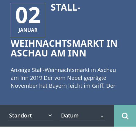
02
STALL-
JANUAR
WEIHNACHTSMARKT IN
ASCHAU AM INN
Anzeige Stall-Weihnachtsmarkt in Aschau
am Inn 2019 Der vom Nebel geprägte
November hat Bayern leicht im Griff. Der
Herbst bereitet sich darauf vor, das Zepter
der Jahreszeiten an den kommenden Winter
zu übergeben. Erste Schneeflocken wirbeln
Standort
durch die kalte Luft und legen sich sanft auf
den Mützen und Schals der Menschen
nieder, die durch die engen Gassen der