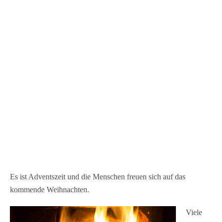
Kerzen und Lichter strahlen, wenn sie im
Kinderzelt backen und basteln können. [rule
type="basic"] Anzeige Termine und
Öffnungszeiten Schweriner Weihnachtsmarkt 2025
24. November bis 30. Dezember 2025 24.+25.12.
geschlossen So-Do 11-20…
Es ist Adventszeit und die Menschen freuen sich auf das
kommende Weihnachten.
Viele