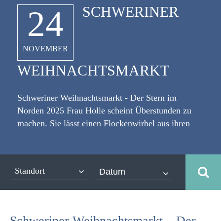
SCHWERINER
24
NOVEMBER
WEIHNACHTSMARKT
Schweriner Weihnachtsmarkt - Der Stern im
Norden 2025 Frau Holle scheint Überstunden zu
machen. Sie lässt einen Flockenwirbel aus ihren
Betten fallen. Ein Teil davon fällt hinab auf das
schöne Schwerin und verleiht hoffentlich dem
dortigen Weihnachtsmarkt ein feines und weißes
Standort
Kleid. Werbung Es ist Adventszeit und die
Menschen freuen sich auf das kommende
Weihnachten. [caption id="attachment_3954"
align="alignleft" width="335"] ©lblinova -
Schweriner Weihnachtsmarkt – Der