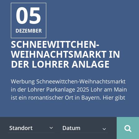
05
DEZEMBER
SCHNEEWITTCHEN-
WEIHNACHTSMARKT IN
DER LOHRER ANLAGE
Werbung Schneewittchen-Weihnachtsmarkt
in der Lohrer Parkanlage 2025 Lohr am Main
ist ein romantischer Ort in Bayern. Hier gibt
es einige interessante Events. Dazu gehört
auch der Schneewittchen-Weihnachtsmarkt
in der Lohrer Parkanlage, der vom 5.12. -
Standort
14.12. 2025 stattfindet. [caption
id="attachment_10771" align="alignleft"