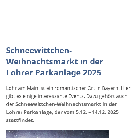
Montag, 08.12.2025 11.30 Uhr bis 20.00
Uhr Dienstag, 09.12.2025 11.30 Uhr bis
20.00 Uhr Mittwoch, 10.12.2025 11.30 Uhr
bis 20.00 Uhr Donnerstag, 11.12.2025 11.30
Uhr bis 20.00 Uhr Freitag, 12.12.2025
11.30 Uhr bis 21.00 Uhr Samstag, 13.12.2025
Schneewittchen-
11.30 Uhr bis 21.00 Uhr Sonntag,
Weihnachtsmarkt in der
14.12.2025 11.30 Uhr bis 20.00 Uhr
Veranstaltungsort Weihnachtsmarkt in der
Lohrer Parkanlage 2025
Lohrer Anlage 2025 Innenstadt 97816 Lohr
a.Main Bayern Deutschland Weitere…
Lohr am Main ist ein romantischer Ort in Bayern. Hier
gibt es einige interessante Events. Dazu gehört auch
der
Schneewittchen-Weihnachtsmarkt in der
Lohrer Parkanlage, der vom 5.12. – 14.12. 2025
stattfindet.