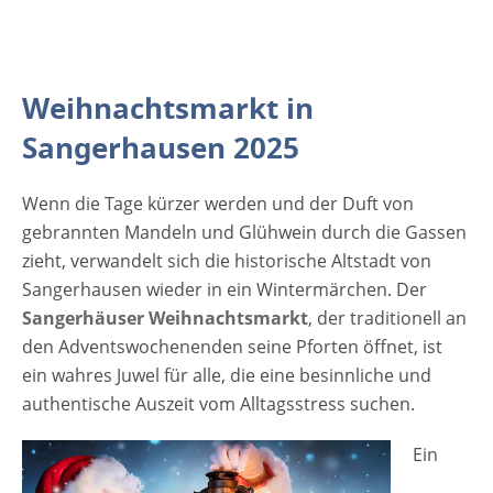
Schmuck über Holzschnitzereien bis hin zu
wärmenden Wollprodukten. Es ist der ideale
Ort, um besondere Geschenke für die
Liebsten zu entdecken, die nicht von der
Weihnachtsmarkt in
Stange kommen. Während Sie von Stand zu
Sangerhausen 2025
Stand schlendern, lassen Sie sich von den
Aromen verführen. Probieren Sie einen
Wenn die Tage kürzer werden und der Duft von
herzhaften Grünkohl, süße Waffeln oder die
gebrannten Mandeln und Glühwein durch die Gassen
berühmte Thüringer Bratwurst, die hier
zieht, verwandelt sich die historische Altstadt von
natürlich nicht fehlen darf. Ein heißer
Sangerhausen wieder in ein Wintermärchen. Der
Glühwein oder ein aromatischer
Sangerhäuser Weihnachtsmarkt
Apfelpunsch…
, der traditionell an
den Adventswochenenden seine Pforten öffnet, ist
ein wahres Juwel für alle, die eine besinnliche und
authentische Auszeit vom Alltagsstress suchen.
Ein