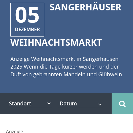
05
SANGERHÄUSER
DEZEMBER
WEIHNACHTSMARKT
Anzeige Weihnachtsmarkt in Sangerhausen
2025 Wenn die Tage kürzer werden und der
Duft von gebrannten Mandeln und Glühwein
durch die Gassen zieht, verwandelt sich die
historische Altstadt von Sangerhausen
wieder in ein Wintermärchen. Der
Standort
Sangerhäuser Weihnachtsmarkt, der
traditionell an den Adventswochenenden
seine Pforten öffnet, ist ein wahres Juwel für
alle, die eine besinnliche und authentische
Anzeige