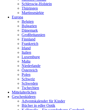
Schleswig-Holstein
Thüringen
Martinsmärkte
Europa
Belgien
Bulgarien
Dänemark
Großbritannien
Finnland
Frankreich
Irland
Italien
Luxemburg
Malta
Niederlande
Österreich
Polen
Schweiz
Schweden
Tschechien
Mittelalterliches
Geschenkideen
Adventskalender für Kinder
Bücher in edler Optik
Kalligrafie – Ein wunderbares Geschenk