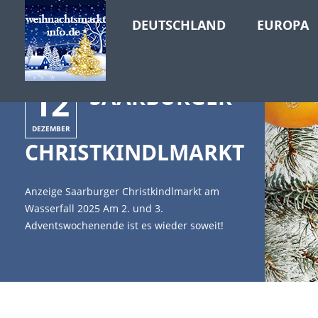
DEUTSCHLAND
EUROPA
12
SAARBURGER
DEZEMBER
CHRISTKINDLMARKT
Anzeige Saarburger Christkindlmarkt am
Wasserfall 2025 Am 2. und 3.
Adventswochenende ist es wieder soweit!
Um den leuchtenden Weihnachtsbaum über
dem Leukbach reihen sich die
Weihnachtsmarkthäuschen. Am Buttermarkt
werden Weihnachtsleckereien, Glühwein,
regionale Produkte sowie viel