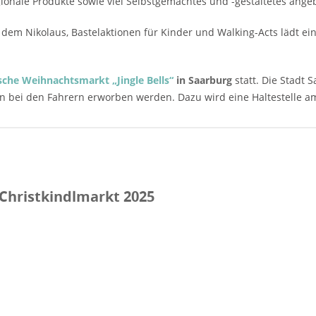
onale Produkte sowie viel Selbstgemachtes und -gestaltetes ange
em Nikolaus, Bastelaktionen für Kinder und Walking-Acts lädt ein
sche Weihnachtsmarkt „Jingle Bells“
in Saarburg
statt. Die Stadt 
en bei den Fahrern erworben werden. Dazu wird eine Haltestelle a
Christkindlmarkt 2025