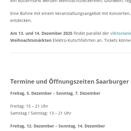
Am Buttermarkt werden Weihnachtsleckereien, Glühwein, regi
Dezember Freitag: 15 - 21 Uhr Samstag /
Sonntag: 13 - 21 Uhr Freitag, 12. Dezember -
Eine Bühne mit einem Veranstaltungsangebot mit Konzerten, d
Sonntag, 14. Dezember Freitag (inklusive
entdecken.
Weihnachtsshopping): 15 - 21 Uhr Samstag /
Am 13. und 14. Dezember 2025
findet parallel der
viktoriani
Sonntag: 13 - 21 Uhr Eintritt Saarburger
Weihnachtsmärkten
Elektro-Kutschfahrten an. Tickets könn
Christkindlmarkt 2025 Der Eintritt ist frei
Veranstaltungsort Saarburger
Christkindlmarkt 2025 Am Wasserfall
(Buttermarkt) Saarburg, 54439 Rheinland-
Pfalz, Deutschland Veranstalter und Kontakt
Amüseum Saarburg Am Markt 29 54439
Termine und Öffnungszeiten Saarburger 
Saarburg Telefon: 0049 6581 994642 Email:
amueseum@saarburg.de Weitere
Freitag, 5. Dezember – Sonntag, 7. Dezember
Informationen Anzeige
Freitag: 15 – 21 Uhr
Samstag / Sonntag: 13 – 21 Uhr
Freitag, 12. Dezember – Sonntag, 14. Dezember