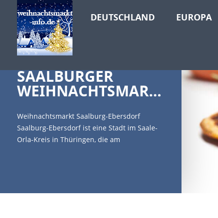
DEUTSCHLAND
EUROPA
SAALBURGER
WEIHNACHTSMARKT
Weihnachtsmarkt Saalburg-Ebersdorf
Saalburg-Ebersdorf ist eine Stadt im Saale-
Orla-Kreis in Thüringen, die am
Bleilochstausee, dem größten Stausee
Deutschlands, liegt. [caption
id="attachment_1986" align="alignleft"
width="300"] Copyright: Ali Safarov -
Fotolia[/caption] Der Duft von Thüringer
Bratwürsten und köstlichem Glühwein liegt