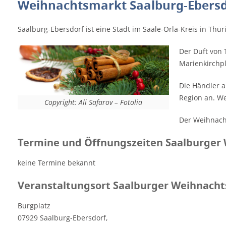
Weihnachtsmarkt Saalburg-Ebersd
in der Luft, wenn der Saalburger
Weihnachtsmarkt auf dem Marienkirchplatz
in Saalburg-Ebersdorf seine Pforten öffnet.
Saalburg-Ebersdorf ist eine Stadt im Saale-Orla-Kreis in Thü
Die Händler an den zahlreichen
Der Duft von 
Verkaufsständen bieten den Besuchern
Marienkirchpl
Weihnachtsartikel, Kunsthandwerkliches
und typische Produkte der Region an.
Die Händler a
Weihnachtliche Backwaren und warme
Region an. W
Speisen lassen keinen Hunger aufkommen.
Copyright: Ali Safarov – Fotolia
Der Weihnachtsmarkt in Saalburg hat eine
Der Weihnacht
lange Tradition und ist die ideale
Einstimmung auf die kommenden Festtage.
Termine und Öffnungszeiten Saalburger
Termine und Öffnungszeiten Saalburger
Weihnachtsmarkt keine Termine bekannt
keine Termine bekannt
Veranstaltungsort Saalburger
Veranstaltungsort Saalburger Weihnach
Weihnachtsmarkt Burgplatz 07929 Saalburg-
Ebersdorf, Bundesland Thüringen
Burgplatz
Deutschland Weitere Informationen im Web:
07929 Saalburg-Ebersdorf,
www.saalburg-ebersdorf.de Werbung