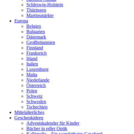
Schleswig-Holstein
Thüringen
Martinsmärkte
Europa
Belgien
Bulgarien
Dänemark
Großbritannien
Finnland
Frankreich
Irland
Italien
Luxemburg
Malta
Niederlande
Österreich
Polen
Schweiz
Schweden
Tschechien
Mittelalterliches
Geschenkideen
Adventskalender für Kinder
Bücher in edler Optik
Kalligrafie – Ein wunderbares Geschenk