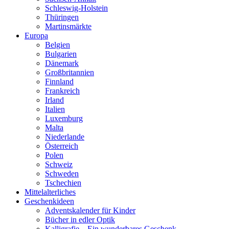
Schleswig-Holstein
Thüringen
Martinsmärkte
Europa
Belgien
Bulgarien
Dänemark
Großbritannien
Finnland
Frankreich
Irland
Italien
Luxemburg
Malta
Niederlande
Österreich
Polen
Schweiz
Schweden
Tschechien
Mittelalterliches
Geschenkideen
Adventskalender für Kinder
Bücher in edler Optik
Kalligrafie – Ein wunderbares Geschenk