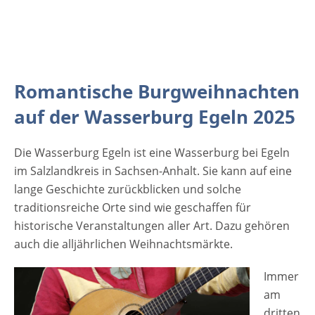
Besucher. Handwerkliche Produkte der
Region sollen und können Grundlage für
noch offene weihnachtliche
Geschenkideen.sein. Lassen sie sich
überraschen und inspirieren. [rule
Romantische Burgweihnachten
type="basic"] Anzeige Termine und
auf der Wasserburg Egeln 2025
Öffnungszeiten des Romantischen
Weihnachtsmarktes Egeln 2025 14.12. 2025
Die Wasserburg Egeln ist eine Wasserburg bei Egeln
Sonntag von 14 bis 19 Uhr Veranstaltungsort
im Salzlandkreis in Sachsen-Anhalt. Sie kann auf eine
Romantischer Weihnachtsmarkt Egeln 2025
lange Geschichte zurückblicken und solche
Wasserburg Egeln 39435 Egeln Sachsen-
traditionsreiche Orte sind wie geschaffen für
Anhalt Deutschland Mehr Informationen auf
historische Veranstaltungen aller Art. Dazu gehören
der Website der Stadt Egeln Anzeige
auch die alljährlichen Weihnachtsmärkte.
Immer
am
dritten