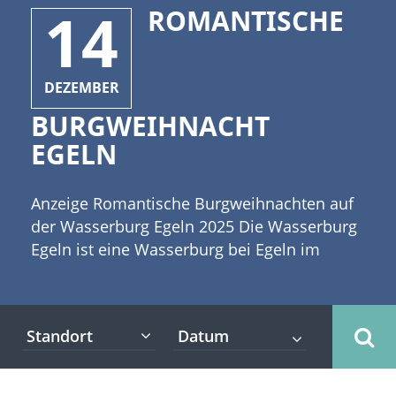
14
ROMANTISCHE
DEZEMBER
BURGWEIHNACHT
EGELN
Anzeige Romantische Burgweihnachten auf
der Wasserburg Egeln 2025 Die Wasserburg
Egeln ist eine Wasserburg bei Egeln im
Salzlandkreis in Sachsen-Anhalt. Sie kann
auf eine lange Geschichte zurückblicken und
solche traditionsreiche Orte sind wie
Standort
geschaffen für historische Veranstaltungen
aller Art. Dazu gehören auch die
alljährlichen Weihnachtsmärkte. [caption