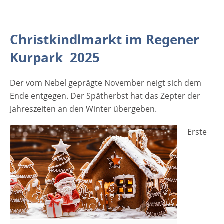
Regener Christkindlmarkt 2025 Kurpark
94209 Regen Bayern Deutschland Weitere
Informationen zum Weihnachtsmarkt
Christkindlmarkt im Regener
Anzeige
Kurpark 2025
Der vom Nebel geprägte November neigt sich dem
Ende entgegen. Der Spätherbst hat das Zepter der
Jahreszeiten an den Winter übergeben.
Erste