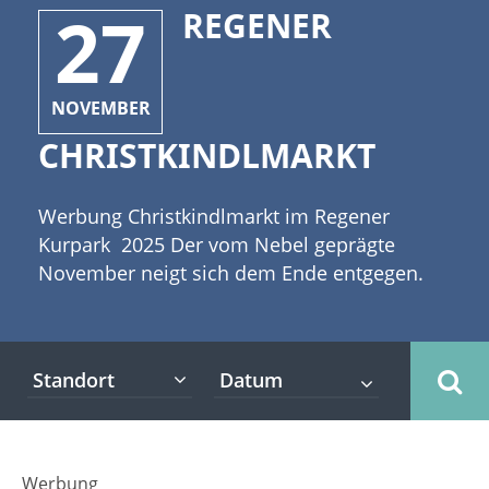
27
REGENER
NOVEMBER
CHRISTKINDLMARKT
Werbung Christkindlmarkt im Regener
Kurpark 2025 Der vom Nebel geprägte
November neigt sich dem Ende entgegen.
Der Spätherbst hat das Zepter der
Jahreszeiten an den Winter übergeben.
[caption id="attachment_10774"
Standort
align="alignleft" width="335"] ©yellowj -
stock.adobe.com[/caption] Erste
Schneeflocken wirbeln durch die kalte Luft
und legen sich sanft auf den Mützen und
Werbung