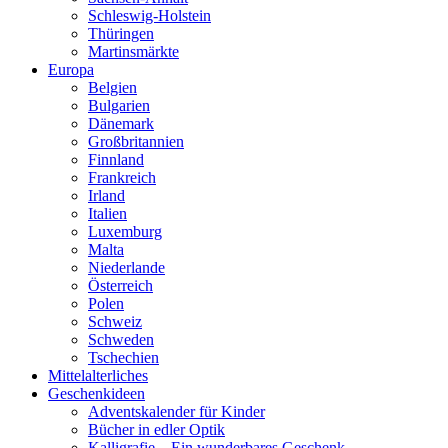
Schleswig-Holstein
Thüringen
Martinsmärkte
Europa
Belgien
Bulgarien
Dänemark
Großbritannien
Finnland
Frankreich
Irland
Italien
Luxemburg
Malta
Niederlande
Österreich
Polen
Schweiz
Schweden
Tschechien
Mittelalterliches
Geschenkideen
Adventskalender für Kinder
Bücher in edler Optik
Kalligrafie – Ein wunderbares Geschenk