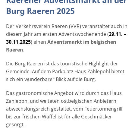
Raerener Adventsmarkt an der
weiteten ostbelgischen Anbietern
Burg Raeren 2025
abwechslungsreich gestaltet, vom
Feuertonnengrill bis zur frischen Waffel ist
Der Verkehrsverein Raeren (VVR) veranstaltet auch in
für alle Geschmäcker gesorgt. Alle rund ein
diesem Jahr am ersten Adventswochenende (
dutzend Aussteller führen ihre Erlöse
29.11. –
30.11.2025
ausschließlich karitativen Vereinigungen aus
) einen
Adventsmarkt im belgischen
Raeren
der Region zu. Das ÖSZH (Öffentliche
.
Sozialhilfezentrum) ist mit seiner
Die Burg Raeren ist das touristische Highlight der
Weihnachtsbaumaktion vor Ort. Musikalisch
Gemeinde. Auf dem Parkplatz Haus Zahlepohl bietet
wird an beiden Tagen Live-Musik geboten.
sich ein wunderbarer Blick auf die Burg.
Um bei jeder Witterung zum Verweilen
einzuladen, setzt der Verkehrsverein auch
Das gastronomische Angebot wird durch das Haus
auf ein großes Zelt. Bildreche Titelfoto:
Zahlepohl und weiteten ostbelgischen Anbietern
Copyright: czjbo - fotolia.com [rule
abwechslungsreich gestaltet, vom Feuertonnengrill
type="basic"] Anzeige Termine und
bis zur frischen Waffel ist für alle Geschmäcker
Öffnungszeiten Raerener Adventsmarkt 2025
gesorgt.
29.11. - 30.11.2025 Samstag ab 15 Uhr