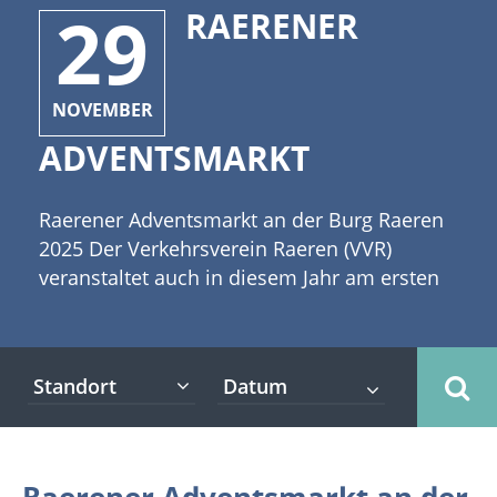
29
RAERENER
NOVEMBER
ADVENTSMARKT
Raerener Adventsmarkt an der Burg Raeren
2025 Der Verkehrsverein Raeren (VVR)
veranstaltet auch in diesem Jahr am ersten
Adventswochenende (29.11. - 30.11.2025)
einen Adventsmarkt im belgischen Raeren.
Die Burg Raeren ist das touristische
Standort
Highlight der Gemeinde. Auf dem Parkplatz
Haus Zahlepohl bietet sich ein wunderbarer
Blick auf die Burg. Das gastronomische
Angebot wird durch das Haus Zahlepohl und