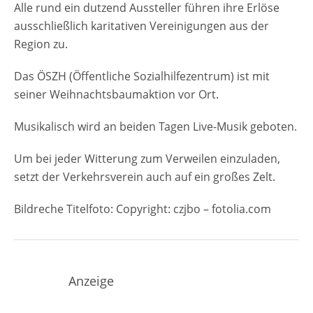
Sonntag ab 13 Uhr Veranstaltungsort
Alle rund ein dutzend Aussteller führen ihre Erlöse
Raerener Adventsmarkt 2025 B – 4730
ausschließlich karitativen Vereinigungen aus der
Raeren Belgien Parkmöglichkeiten
Region zu.
Parkmöglichkeiten gibt es am Fußballplatz
des RFC in der Bergstraße, auf dem
Das ÖSZH (Öffentliche Sozialhilfezentrum) ist mit
Zentralparkplatz hinter der Kirche und am
seiner Weihnachtsbaumaktion vor Ort.
Bergscheider Hof, die alle gut erreichbar
Musikalisch wird an beiden Tagen Live-Musik geboten.
sind. Am Samstag ist der Markt mit der
Buslinie 722 (Haltestelle Mühlenstraße) und
Um bei jeder Witterung zum Verweilen einzuladen,
am Sonntag mit der Linie…
setzt der Verkehrsverein auch auf ein großes Zelt.
Bildreche Titelfoto: Copyright: czjbo – fotolia.com
Anzeige