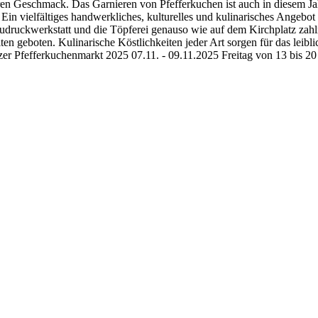
aren Geschmack. Das Garnieren von Pfefferkuchen ist auch in diesem Ja
in vielfältiges handwerkliches, kulturelles und kulinarisches Angebo
audruckwerkstatt und die Töpferei genauso wie auf dem Kirchplatz zahl
n geboten. Kulinarische Köstlichkeiten jeder Art sorgen für das leibl
zer Pfefferkuchenmarkt 2025 07.11. - 09.11.2025 Freitag von 13 bis 