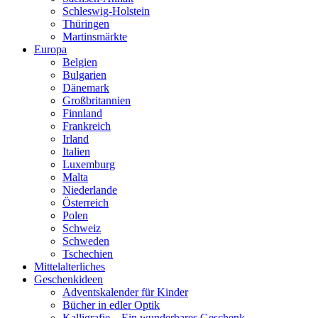
Schleswig-Holstein
Thüringen
Martinsmärkte
Europa
Belgien
Bulgarien
Dänemark
Großbritannien
Finnland
Frankreich
Irland
Italien
Luxemburg
Malta
Niederlande
Österreich
Polen
Schweiz
Schweden
Tschechien
Mittelalterliches
Geschenkideen
Adventskalender für Kinder
Bücher in edler Optik
Kalligrafie – Ein wunderbares Geschenk