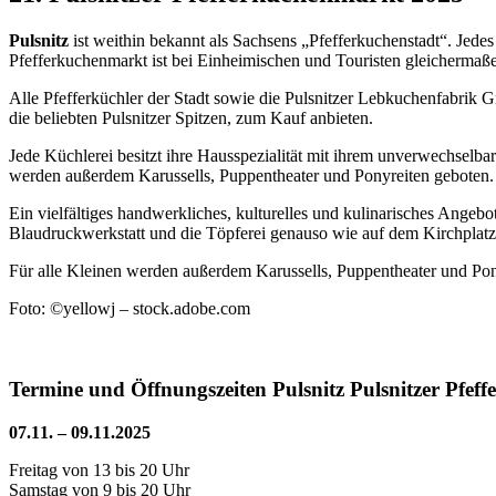
Pulsnitz
ist weithin bekannt als Sachsens „Pfefferkuchenstadt“. Je
Pfefferkuchenmarkt ist bei Einheimischen und Touristen gleichermaße
Alle Pfefferküchler der Stadt sowie die Pulsnitzer Lebkuchenfabri
die beliebten Pulsnitzer Spitzen, zum Kauf anbieten.
Jede Küchlerei besitzt ihre Hausspezialität mit ihrem unverwechselb
werden außerdem Karussells, Puppentheater und Ponyreiten geboten.
Ein vielfältiges handwerkliches, kulturelles und kulinarisches Angeb
Blaudruckwerkstatt und die Töpferei genauso wie auf dem Kirchplatz 
Für alle Kleinen werden außerdem Karussells, Puppentheater und Ponyr
Foto: ©yellowj – stock.adobe.com
Termine und Öffnungszeiten Pulsnitz Pulsnitzer Pfe
07.11. – 09.11.2025
Freitag von 13 bis 20 Uhr
Samstag von 9 bis 20 Uhr