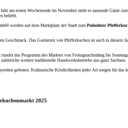
des Jahr am ersten Wochenende im November zieht es tausende Gäste zu
n beliebt.
k GmbH werden auf dem Marktplatz der Stadt zum
Pulsnitzer Pfefferk
aren Geschmack. Das Garnieren von Pfefferkuchen ist auch in diesem Ja
ot rundet das Programm des Marktes von Freitagnachmittag bis Sonntaga
zahlreiche weitere traditionelle Handwerksbetriebe aus ganz Sachsen.
eiten geboten. Kulinarische Köstlichkeiten jeder Art sorgen für das l
fferkuchenmarkt 2025