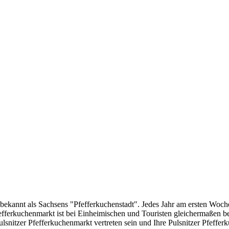
n bekannt als Sachsens "Pfefferkuchenstadt". Jedes Jahr am ersten Wo
efferkuchenmarkt ist bei Einheimischen und Touristen gleichermaßen beli
tzer Pfefferkuchenmarkt vertreten sein und Ihre Pulsnitzer Pfefferkuc