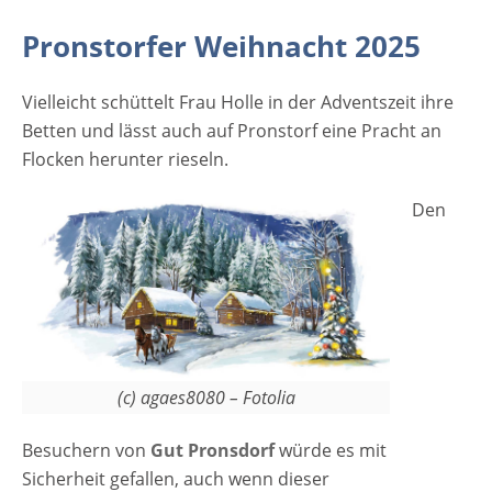
Uhr, 14.30 Uhr und 16.30 Uhr). [rule
Pronstorfer Weihnacht 2025
type="basic"] Anzeige Termine und
Öffnungszeiten Pronstorfer Weihnacht 2025
Vielleicht schüttelt Frau Holle in der Adventszeit ihre
14.-16.11, 21.-23.11, 28.11.-30.11, 05.-07.12,
Betten und lässt auch auf Pronstorf eine Pracht an
12.-14.12. 2025 Freitag · Samstag · Sonntag
Flocken herunter rieseln.
von 11:00 – 18:00 Uhr Veranstaltungsort und
Kontakt Pronstorfer Weihnacht 2025
Den
Gutshof…
(c) agaes8080 – Fotolia
Besuchern von
Gut Pronsdorf
würde es mit
Sicherheit gefallen, auch wenn dieser