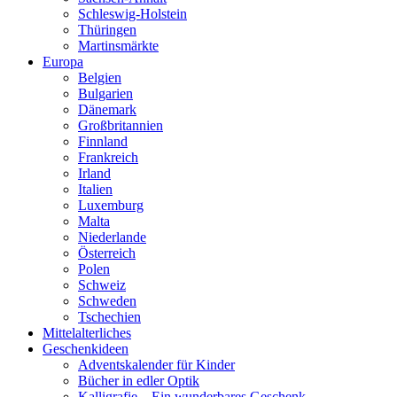
Schleswig-Holstein
Thüringen
Martinsmärkte
Europa
Belgien
Bulgarien
Dänemark
Großbritannien
Finnland
Frankreich
Irland
Italien
Luxemburg
Malta
Niederlande
Österreich
Polen
Schweiz
Schweden
Tschechien
Mittelalterliches
Geschenkideen
Adventskalender für Kinder
Bücher in edler Optik
Kalligrafie – Ein wunderbares Geschenk