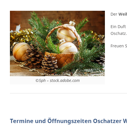
Donnerstag und Freitag bereits ab 12:00 Uhr
geöffnet. Kommen Sie zum Mittagessen
Der
Wei
vorbei. Veranstaltungsort Oschatzer
Weihnachtsmarkt 2025 Neumarkt 2
Ein Duft
04758 Oschatz Sachsen Deutschland
Oschatz.
Weitere Informationen auf der Website von
Freuen S
Oschatz Anzeige
©5ph – stock.adobe.com
Termine und Öffnungszeiten Oschatzer 