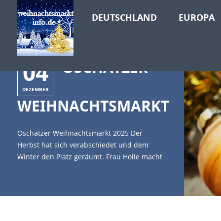
DEUTSCHLAND
EUROPA
04
OSCHATZER
DEZEMBER
WEIHNACHTSMARKT
Oschatzer Weihnachtsmarkt 2025 Der
Herbst hat sich verabschiedet und dem
Winter den Platz geräumt. Frau Holle macht
offenbar Überstunden und einige
Schneeflocken wirbeln durch die frische
Luft. Die weißen Flocken legen sich sanft auf
die Mützen der Menschen nieder, die auf
dem Weg zum