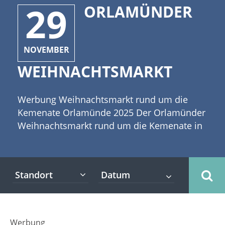
29
ORLAMÜNDER
NOVEMBER
WEIHNACHTSMARKT
Werbung Weihnachtsmarkt rund um die
Kemenate Orlamünde 2025 Der Orlamünder
Weihnachtsmarkt rund um die Kemenate in
Orlamünde gehört zu den kleinen
Weihnachtsmärkten in Thüringen, die durch
ihre heimelige Atmosphäre Besucher in der
Standort
Adventszeit anlockt. Auch in diesem Jahr
wird er wieder liebevoll von den Vereinen
und Einrichtungen der Stadt vorbereitet.
Händler bieten vom 29.11. - 30.11. 2025
Werbung