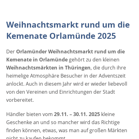
Veranstaltungsort Orlamünder
Weihnachtsmarkt 2025 Kemenate
Orlamünde Kemenaten- und Spitalsberg
Weihnachtsmarkt rund um die
07768 Orlamünde Thüringen Deutschland
Weitere Informationen zum Orlamünder
Kemenate Orlamünde 2025
Weihnachtsmarkt auf der Kemenate Anzeige
Der
Orlamünder Weihnachtsmarkt
rund um die
Kemenate in Orlamünde
gehört zu den kleinen
Weihnachtsmärkten in Thüringen
, die durch ihre
heimelige Atmosphäre Besucher in der Adventszeit
anlockt. Auch in diesem Jahr wird er wieder liebevoll
von den Vereinen und Einrichtungen der Stadt
vorbereitet.
Händler bieten vom
29.11. – 30.11. 2025
kleine
Geschenke an und so mancher wird das Richtige
finden können, etwas, was man auf großen Märkten
nicht zu kaufen bekommt.