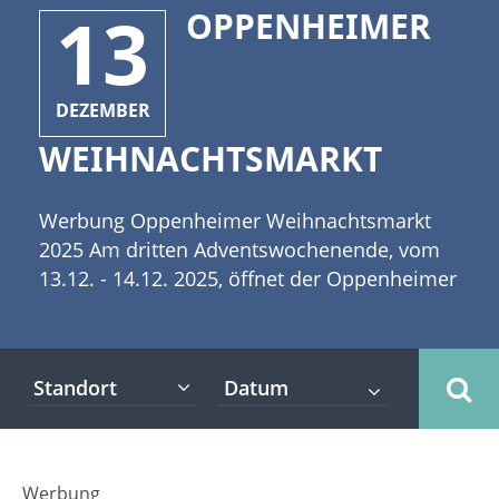
13
OPPENHEIMER
DEZEMBER
WEIHNACHTSMARKT
Werbung Oppenheimer Weihnachtsmarkt
2025 Am dritten Adventswochenende, vom
13.12. - 14.12. 2025, öffnet der Oppenheimer
Weihnachtsmarkt seine Pforten. Wenn Frau
Holle mitspielt dann wird es vielleicht ein
Kleid aus weißen Flocken geben. Anlässlich
Standort
des Weihnachtsmarkts verwandelt sich der
altehrwürdige Stadtkern rund um das
Rathaus, den Markplatz und dem Platz vor
der Katharinenkirche in ein rheinhessisches
Werbung