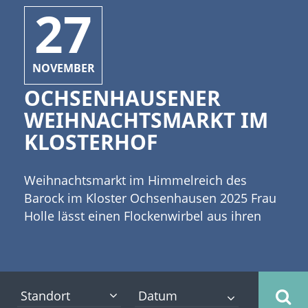
27
NOVEMBER
OCHSENHAUSENER
WEIHNACHTSMARKT IM
KLOSTERHOF
Weihnachtsmarkt im Himmelreich des
Barock im Kloster Ochsenhausen 2025 Frau
Holle lässt einen Flockenwirbel aus ihren
Betten fallen. Ein Teil davon fällt hinab auf
den Ort Ochsenhausen in Baden-
Württemberg. Die Flocken verleihen dem
Weihnachtsmarkt im Klosterhof
Standort
Ochsenhausen ein weißes Kleid. Werbung