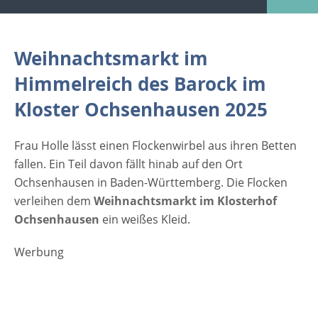
Es ist Adventszeit und die Menschen freuen
sich auf das kommende Weihnachten. Die
Klosteranlage Ochsenhausen präsentiert
Weihnachtsmarkt im
von Donnerstag, 27. Nov 2025 - Sonntag, 30.
Himmelreich des Barock im
Nov 2025 einen festlich geschmückten
Kloster Ochsenhausen 2025
Weihnachtsmarkt im Klosterhof
Ochsenhausen. [caption
id="attachment_4533" align="alignleft"
Frau Holle lässt einen Flockenwirbel aus ihren Betten
width="335"] (c) czibo -
fallen. Ein Teil davon fällt hinab auf den Ort
stock.adobe.com[/caption] Inmitten von
Ochsenhausen in Baden-Württemberg. Die Flocken
dem schönen Ambiente präsentieren
verleihen dem
Weihnachtsmarkt im Klosterhof
regionale Kunsthandwerker und Händler an
Ochsenhausen
ein weißes Kleid.
ihren festlich geschmückten Pfefferkuchen-
Werbung
Häuschen ein breites Angebot an Produkten.
Dazu gehören zahlreiche Geschenkideen
vom Holzspielzeug bis zum
Adventsschmuck. Kulinarische Spezialitäten