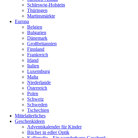
Schleswig-Holstein
Thüringen
Martinsmärkte
Europa
Belgien
Bulgarien
Dänemark
Großbritannien
Finnland
Frankreich
Irland
Italien
Luxemburg
Malta
Niederlande
Österreich
Polen
Schweiz
Schweden
Tschechien
Mittelalterliches
Geschenkideen
Adventskalender für Kinder
Bücher in edler Optik
Kalligrafie – Ein wunderbares Geschenk