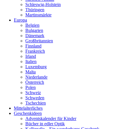
Schleswig-Holstein
Thüringen
Martinsmärkte
Europa
Belgien
Bulgarien
Dänemark
Großbritannien
Finnland
Frankreich
Irland
Italien
Luxemburg
Malta
Niederlande
Österreich
Polen
Schweiz
Schweden
Tschechien
Mittelalterliches
Geschenkideen
Adventskalender für Kinder
Bücher in edler Optik
Kalligrafie – Ein wunderbares Geschenk