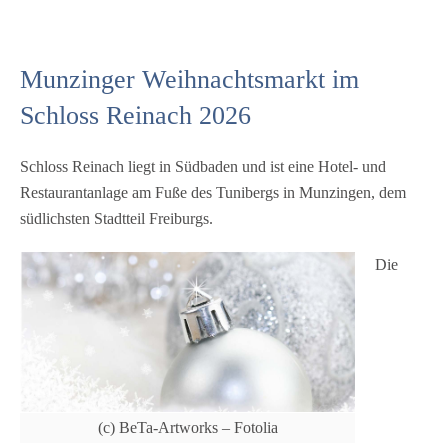
Leckereien begleitet die Besucher auf ihrem
Bummel entlang der festlich dekorierten Stände.
Der Fokus der Angebote steht aber weniger auf den
Munzinger Weihnachtsmarkt im
Speisen, sondern ganz bewusst auf den
handwerklichen Produkten und Kunstwerken, die in
Schloss Reinach 2026
großen Teilen einmalig und oft nur für diesen
Weihnachtsmarkt hergestellt sind. Man kann
Schloss Reinach liegt in Südbaden und ist eine Hotel- und
einigen…
Restaurantanlage am Fuße des Tunibergs in Munzingen, dem
südlichsten Stadtteil Freiburgs.
Die
(c) BeTa-Artworks – Fotolia