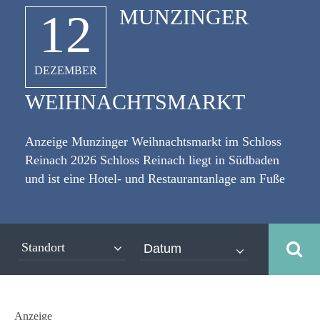
MUNZINGER
12
DEZEMBER
WEIHNACHTSMARKT
Anzeige Munzinger Weihnachtsmarkt im Schloss
Reinach 2026 Schloss Reinach liegt in Südbaden
und ist eine Hotel- und Restaurantanlage am Fuße
des Tunibergs in Munzingen, dem südlichsten
Stadtteil Freiburgs. [caption id="attachment_2940"
align="alignleft" width="335"] (c) BeTa-Artworks -
Standort
Fotolia[/caption] Die Schlossräume und der
Innenhof von Schloss Reinach verwandeln sich
jedes Jahr an einem Adventswochenende in einen
weihnachtlichen Marktplatz. Im Jahr 2024
Anzeige