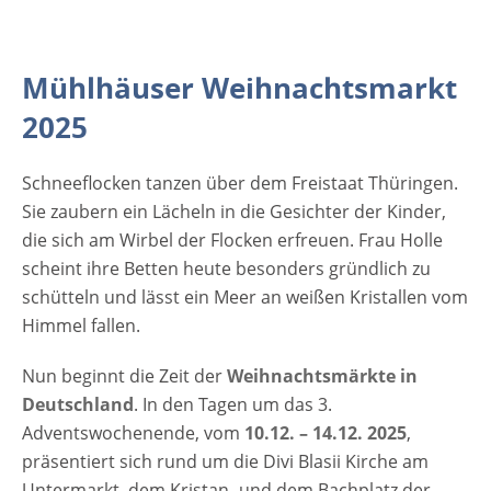
99974 Mühlhausen/Thüringen Thüringen
Deutschland Veranstalter und Kontakt
Stadtverwaltung Referat 2 - Marktwesen
Mühlhäuser Weihnachtsmarkt
Ratsstraße 25 99974 Mühlhausen/Thüringen
Telefon: 3601 452429 Email:
2025
christin.sander@muehlhausen.de Weitere
Informationen auf der Website des
Schneeflocken tanzen über dem Freistaat Thüringen.
Weihnachtsmarktes [rule type="basic"]
Sie zaubern ein Lächeln in die Gesichter der Kinder,
Werbung [rule type="basic"]
die sich am Wirbel der Flocken erfreuen. Frau Holle
scheint ihre Betten heute besonders gründlich zu
schütteln und lässt ein Meer an weißen Kristallen vom
Himmel fallen.
Nun beginnt die Zeit der
Weihnachtsmärkte in
Deutschland
. In den Tagen um das 3.
Adventswochenende, vom
10.12. – 14.12. 2025
,
präsentiert sich rund um die Divi Blasii Kirche am
Untermarkt, dem Kristan- und dem Bachplatz der