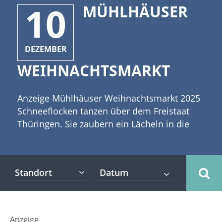
10
MÜHLHÄUSER
DEZEMBER
WEIHNACHTSMARKT
Anzeige Mühlhäuser Weihnachtsmarkt 2025
Schneeflocken tanzen über dem Freistaat
Thüringen. Sie zaubern ein Lächeln in die
Gesichter der Kinder, die sich am Wirbel der
Flocken erfreuen. Frau Holle scheint ihre
Betten heute besonders gründlich zu
Standort
schütteln und lässt ein Meer an weißen
Kristallen vom Himmel fallen. Nun beginnt
die Zeit der Weihnachtsmärkte in
Deutschland. In den Tagen um das 3.
Anzeige