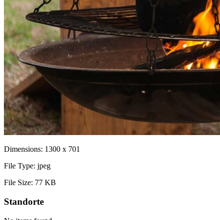
Dimensions:
1300 x 701
File Type:
jpeg
File Size:
77 KB
Standorte