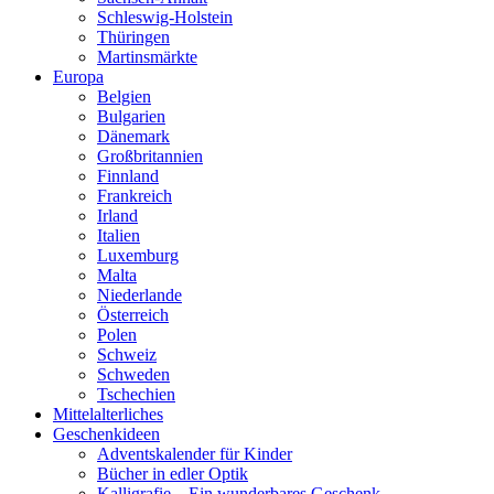
Schleswig-Holstein
Thüringen
Martinsmärkte
Europa
Belgien
Bulgarien
Dänemark
Großbritannien
Finnland
Frankreich
Irland
Italien
Luxemburg
Malta
Niederlande
Österreich
Polen
Schweiz
Schweden
Tschechien
Mittelalterliches
Geschenkideen
Adventskalender für Kinder
Bücher in edler Optik
Kalligrafie – Ein wunderbares Geschenk