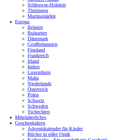
Schleswig-Holstein
Thüringen
Martinsmärkte
Europa
Belgien
Bulgarien
Dänemark
Großbritannien
Finnland
Frankreich
Irland
Italien
Luxemburg
Malta
Niederlande
Österreich
Polen
Schweiz
Schweden
Tschechien
Mittelalterliches
Geschenkideen
Adventskalender für Kinder
Bücher in edler Optik
Kalligrafie – Ein wunderbares Geschenk