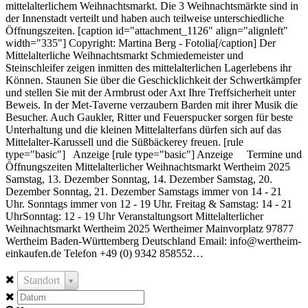
mittelalterlichem Weihnachtsmarkt. Die 3 Weihnachtsmärkte sind in
der Innenstadt verteilt und haben auch teilweise unterschiedliche
Öffnungszeiten. [caption id="attachment_1126" align="alignleft"
width="335"] Copyright: Martina Berg - Fotolia[/caption] Der
Mittelalterliche Weihnachtsmarkt Schmiedemeister und
Steinschleifer zeigen inmitten des mittelalterlichen Lagerlebens ihr
Können. Staunen Sie über die Geschicklichkeit der Schwertkämpfer
und stellen Sie mit der Armbrust oder Axt Ihre Treffsicherheit unter
Beweis. In der Met-Taverne verzaubern Barden mit ihrer Musik die
Besucher. Auch Gaukler, Ritter und Feuerspucker sorgen für beste
Unterhaltung und die kleinen Mittelalterfans dürfen sich auf das
Mittelalter-Karussell und die Süßbäckerey freuen. [rule
type="basic"] Anzeige [rule type="basic"] Anzeige Termine und
Öffnungszeiten Mittelalterlicher Weihnachtsmarkt Wertheim 2025
Samstag, 13. Dezember Sonntag, 14. Dezember Samstag, 20.
Dezember Sonntag, 21. Dezember Samstags immer von 14 - 21
Uhr. Sonntags immer von 12 - 19 Uhr. Freitag & Samstag: 14 - 21
UhrSonntag: 12 - 19 Uhr Veranstaltungsort Mittelalterlicher
Weihnachtsmarkt Wertheim 2025 Wertheimer Mainvorplatz 97877
Wertheim Baden-Württemberg Deutschland Email: info@wertheim-
einkaufen.de Telefon +49 (0) 9342 858552…
Standort