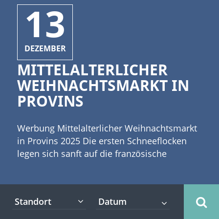
13
DEZEMBER
MITTELALTERLICHER
WEIHNACHTSMARKT IN
PROVINS
Werbung Mittelalterlicher Weihnachtsmarkt
in Provins 2025 Die ersten Schneeflocken
legen sich sanft auf die französische
Landschaft. Die Vorweihnachtszeit hat
begonnen. Der Duft von frisch gebackenen
Plätzchen, gebrannten Mandeln und
Standort
würziger Räucherkerzen liegt in der kalten
Winterluft. Nun beginnt auch die