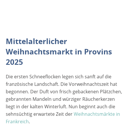
gekleidete Handwerker erleben und ihnen
bei ihrer Kunstfertigkeit über die Schulter
schauen. Gaukler und Musikanten tragen zu
traditioneller Unterhaltung bei und kann der
Aufforderung zum Tanz zu mittelalterlicher
Mittelalterlicher
Musik nachkommen. Der Höhepunkt jedes
Abends ist die einzigartige und magische
Weihnachtsmarkt in Provins
Atmosphäre nach Einbruch der Dunkelheit.
2025
Der Markt präsentiert sich dann in einem
magischen Licht von Hunderten von Kerzen.
Die ersten Schneeflocken legen sich sanft auf die
Besuchen sie diesen mittelalterlichen
französische Landschaft. Die Vorweihnachtszeit hat
Weihnachtsmarkt in Provins mit der
begonnen. Der Duft von frisch gebackenen Plätzchen,
lebendigen Krippe, den mittelalterliche
gebrannten Mandeln und würziger Räucherkerzen
Tänzen, der Eislaufbahn und sogar einem
liegt in der kalten Winterluft. Nun beginnt auch die
Weihnachts Dampfzug. [rule type="basic"]
sehnsüchtig erwartete Zeit der
Weihnachtsmärkte in
Anzeige…
Frankreich
.